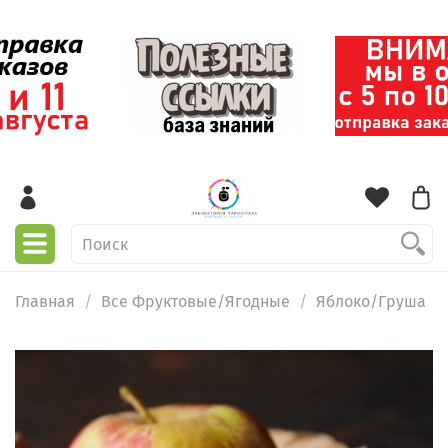
Главная
Все Фруктовые/Ягодные
Яблоко/Груша