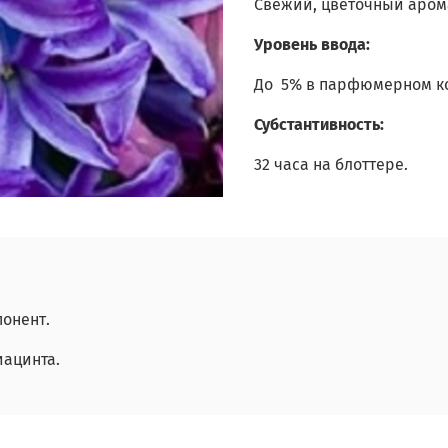
Свежий, цветочный арома
Уровень ввода:
До 5% в парфюмерном ко
Субстантивность:
32 часа на блоттере.
онент.
иацинта.